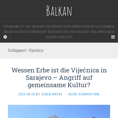
Balkan
DER BALKAN IST VIEL MEHR ALS EIN GEBIRGE IN BULGARIEN ODER DIE GLEICHNAMIGE
REGION IN SÜDOSTEUROPA;DORT BEGEGNEN SICH DER OKZIDENT UND ORIENT-WILD,
HOLPRIG, HERZLICH!
Schlagwort:
Vijećnica
Wessen Erbe ist die Vijećnica in
Sarajevo – Angriff auf
gemeinsame Kultur?
2022-08-28
BY
SUADA MATAS
·
KEINE KOMMENTARE