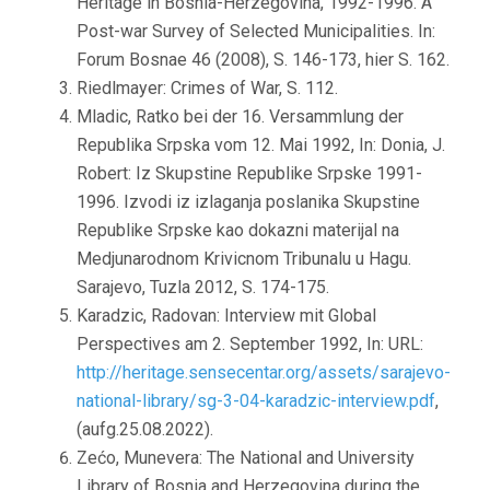
Heritage in Bosnia-Herzegovina, 1992-1996. A
Post-war Survey of Selected Municipalities. In:
Forum Bosnae 46 (2008), S. 146-173, hier S. 162.
Riedlmayer: Crimes of War, S. 112.
Mladic, Ratko bei der 16. Versammlung der
Republika Srpska vom 12. Mai 1992, In: Donia, J.
Robert: Iz Skupstine Republike Srpske 1991-
1996. Izvodi iz izlaganja poslanika Skupstine
Republike Srpske kao dokazni materijal na
Medjunarodnom Krivicnom Tribunalu u Hagu.
Sarajevo, Tuzla 2012, S. 174-175.
Karadzic, Radovan: Interview mit Global
Perspectives am 2. September 1992, In: URL:
http://heritage.sensecentar.org/assets/sarajevo-
national-library/sg-3-04-karadzic-interview.pdf
,
(aufg.25.08.2022).
Zećo, Munevera: The National and University
Library of Bosnia and Herzegovina during the