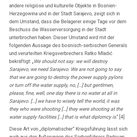
andere religiöse und kulturelle Objekte in Bosnien-
Herzegowina und in der Stadt Sarajevo, zeigt sich in
dem Umstand, dass die Belagerer einige Tage vor dem
Beschuss die Wasserversorgung in der Stadt
unterbrochen haben. Dieser Umstand wird mit der
folgenden Aussage des bosnisch-serbischen Generals
und verurteilten Kriegsverbrechers Ratko Mladić
bekräftigt: „
We should not say: we will destroy
Sarajevo, we need Sarajevo. We are not going to say
that we are going to destroy the power supply pylons
or turn off the water supply, no, […] but gentlmen,
please, fine, well, one day there is no water at all in
Sarajevo. […] we have to wisely tell the world, it was
they who were shooting […] they were shooting at the
water supply facilities […] that is what diplomcy is
.“ [4]
Diese Art von „diplomatischer“ Kriegsführung lässt sich
auch aus den Äußerungen des Serbenführers Radovan