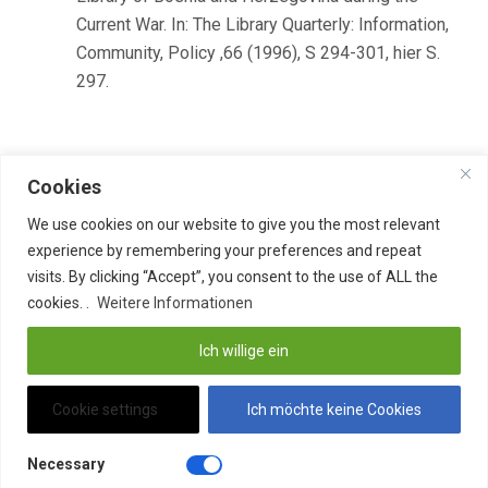
Current War. In: The Library Quarterly: Information,
Community, Policy ,66 (1996), S 294-301, hier S.
297.
Cookies
teilen
teilen
We use cookies on our website to give you the most relevant
experience by remembering your preferences and repeat
E-Mail
teilen
visits. By clicking “Accept”, you consent to the use of ALL the
cookies. .
Weitere Informationen
merken
Pocket
Ich willige ein
teilen
RSS-feed
Cookie settings
Ich möchte keine Cookies
teilen
teilen
Necessary