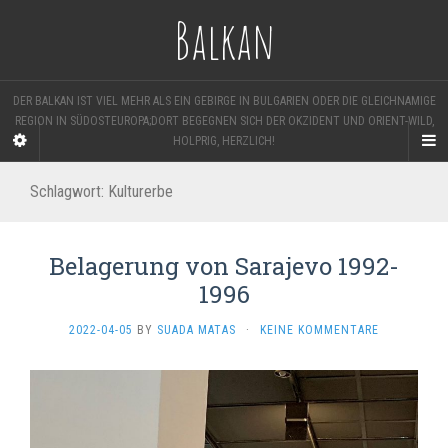
Balkan
DER BALKAN IST VIEL MEHR ALS EIN GEBIRGE IN BULGARIEN ODER DIE GLEICHNAMIGE
REGION IN SÜDOSTEUROPA;DORT BEGEGNEN SICH DER OKZIDENT UND ORIENT-WILD,
HOLPRIG, HERZLICH!
Schlagwort:
Kulturerbe
Belagerung von Sarajevo 1992-
1996
2022-04-05
BY
SUADA MATAS
·
KEINE KOMMENTARE