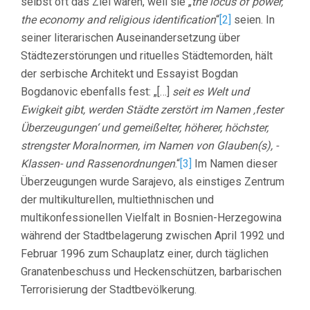
selbst oft das Ziel waren, weil sie „
the locus of power,
the economy and religious identification
“
[2]
seien. In
seiner literarischen Auseinandersetzung über
Städtezerstörungen und rituelles Städtemorden, hält
der serbische Architekt und Essayist Bogdan
Bogdanovic ebenfalls fest: „[…]
seit es Welt und
Ewigkeit gibt, werden Städte zerstört im Namen ‚fester
Überzeugungen‘ und gemeißelter, höherer, höchster,
strengster Moralnormen, im Namen von Glauben(s), -
Klassen- und Rassenordnungen
.“
[3]
Im Namen dieser
Überzeugungen wurde Sarajevo, als einstiges Zentrum
der multikulturellen, multiethnischen und
multikonfessionellen Vielfalt in Bosnien-Herzegowina
während der Stadtbelagerung zwischen April 1992 und
Februar 1996 zum Schauplatz einer, durch täglichen
Granatenbeschuss und Heckenschützen, barbarischen
Terrorisierung der Stadtbevölkerung.