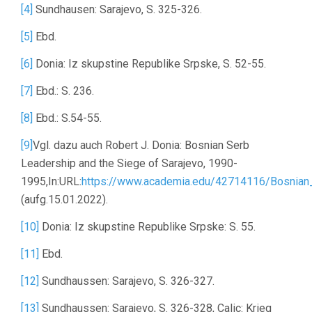
[4]
Sundhausen: Sarajevo, S. 325-326.
[5]
Ebd.
[6]
Donia: Iz skupstine Republike Srpske, S. 52-55.
[7]
Ebd.: S. 236.
[8]
Ebd.: S.54-55.
[9]
Vgl. dazu auch Robert J. Donia: Bosnian Serb
Leadership and the Siege of Sarajevo, 1990-
1995,In:URL:
https://www.academia.edu/42714116/Bosnian
(aufg.15.01.2022).
[10]
Donia: Iz skupstine Republike Srpske: S. 55.
[11]
Ebd.
[12]
Sundhaussen: Sarajevo, S. 326-327.
[13]
Sundhaussen: Sarajevo, S. 326-328, Calic: Krieg