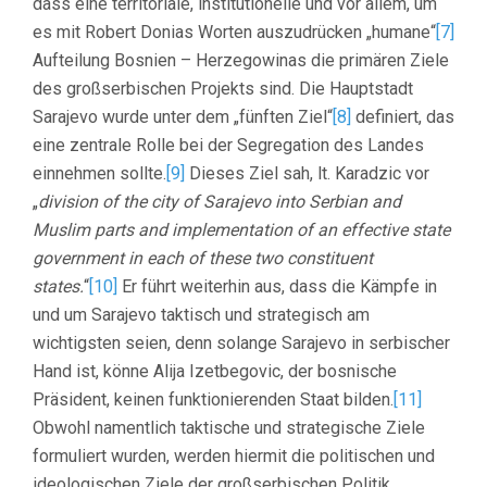
dass eine territoriale, institutionelle und vor allem, um
es mit Robert Donias Worten auszudrücken „humane“
[7]
Aufteilung Bosnien – Herzegowinas die primären Ziele
des großserbischen Projekts sind. Die Hauptstadt
Sarajevo wurde unter dem „fünften Ziel“
[8]
definiert, das
eine zentrale Rolle bei der Segregation des Landes
einnehmen sollte.
[9]
Dieses Ziel sah, lt. Karadzic vor
„
division of the city of Sarajevo into Serbian and
Muslim parts and implementation of an effective state
government in each of these two constituent
states.
“
[10]
Er führt weiterhin aus, dass die Kämpfe in
und um Sarajevo taktisch und strategisch am
wichtigsten seien, denn solange Sarajevo in serbischer
Hand ist, könne Alija Izetbegovic, der bosnische
Präsident, keinen funktionierenden Staat bilden.
[11]
Obwohl namentlich taktische und strategische Ziele
formuliert wurden, werden hiermit die politischen und
ideologischen Ziele der großserbischen Politik