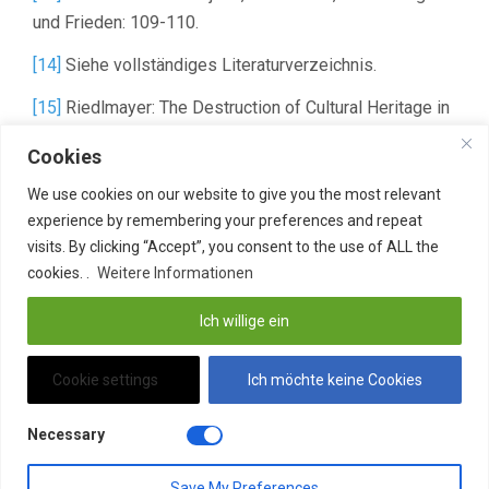
und Frieden: 109-110.
[14]
Siehe vollständiges Literaturverzeichnis.
[15]
Riedlmayer: The Destruction of Cultural Heritage in
Bosnia-Herzegovina, S. 161.
Cookies
teilen
teilen
We use cookies on our website to give you the most relevant
experience by remembering your preferences and repeat
E-Mail
teilen
visits. By clicking “Accept”, you consent to the use of ALL the
cookies. .
Weitere Informationen
merken
Pocket
Ich willige ein
teilen
RSS-feed
Cookie settings
Ich möchte keine Cookies
teilen
teilen
Necessary
Save My Preferences
Stolz präsentiert von WordPress
. Theme: Flat 1.7.11 by
Themeisle
.